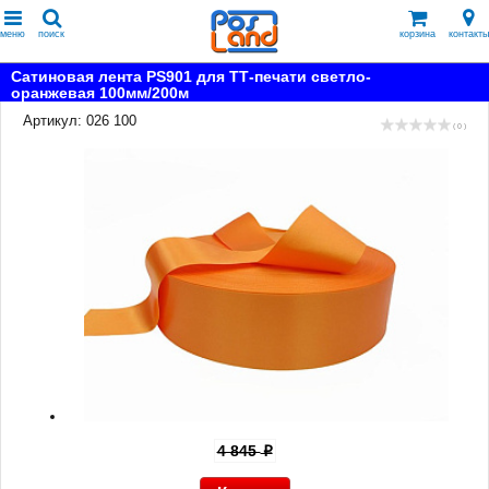
меню
поиск
корзина
контакты
Сатиновая лента PS901 для ТТ-печати светло-
оранжевая 100мм/200м
Артикул: 026 100
( 0 )
4 845
p