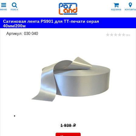
меню
поиск
корзина
контакты
Сатиновая лента PS901 для ТТ-печати серая
40мм/200м
Артикул: 030 040
( 0 )
1 938
p