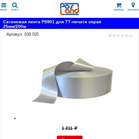
меню
поиск
корзина
контакты
Сатиновая лента PS901 для ТТ-печати серая
25мм/200м
Артикул: 030 025
( 0 )
1 211
p