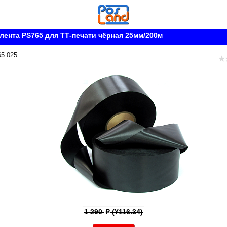
лента PS765 для ТТ-печати чёрная 25мм/200м
65 025
1 290
(¥116.34)
p