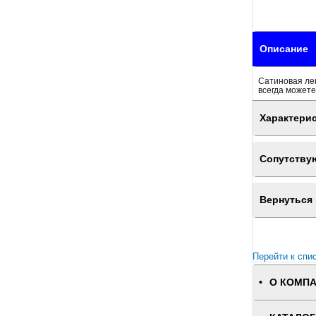
Описание
Сатиновая лен
всегда можете
Характери
Сопутству
Вернуться 
Перейти к спи
О КОМП