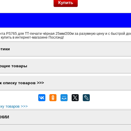
та PS765 для ТТ-печати чёрная 25мм/200м за разумную цену и с быстрой до
 купить в интернет-магазине Послэнд!
стики
ющие товары
к списку товаров >>>
ску товаров >>>
АНИИ