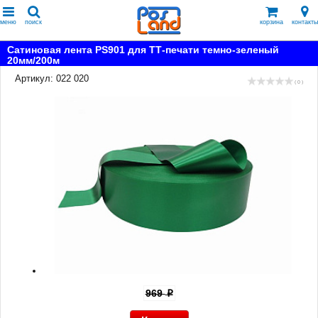
меню
поиск
корзина
контакты
Сатиновая лента PS901 для ТТ-печати темно-зеленый
20мм/200м
Артикул: 022 020
( 0 )
969
p