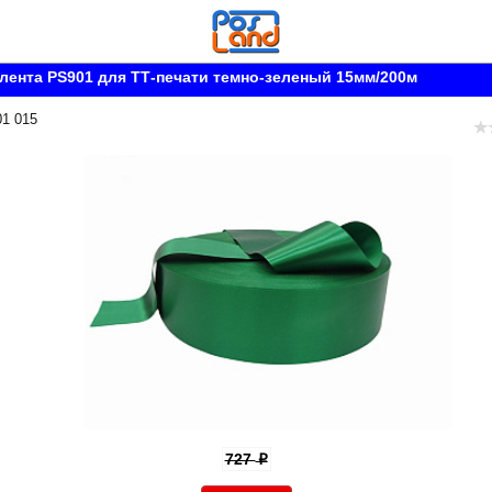
лента PS901 для ТТ-печати темно-зеленый 15мм/200м
01 015
727
p