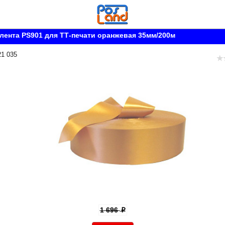
лента PS901 для ТТ-печати оранжевая 35мм/200м
21 035
1 696
p