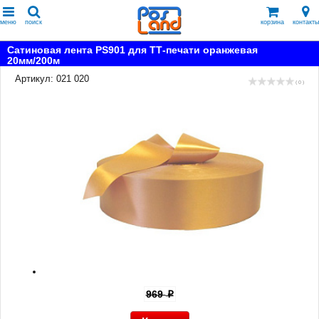
меню
поиск
корзина
контакты
Сатиновая лента PS901 для ТТ-печати оранжевая
20мм/200м
Артикул: 021 020
( 0 )
969
p