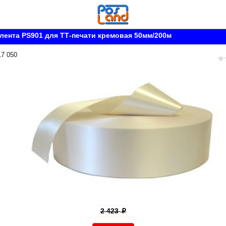
лента PS901 для ТТ-печати кремовая 50мм/200м
17 050
2 423
p