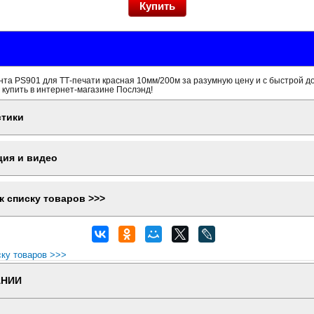
та PS901 для ТТ-печати красная 10мм/200м за разумную цену и с быстрой д
 купить в интернет-магазине Послэнд!
стики
ция и видео
к списку товаров >>>
ску товаров >>>
АНИИ