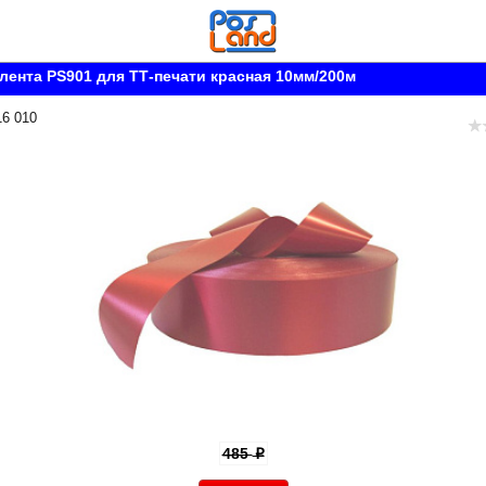
лента PS901 для ТТ-печати красная 10мм/200м
16 010
485
p