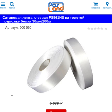
меню
поиск
корзина
контакты
Сатиновая лента клеевая PS961NS на толстой
подложке белая 30мм/200м
Артикул: 900 030
( 0 )
5 078
p