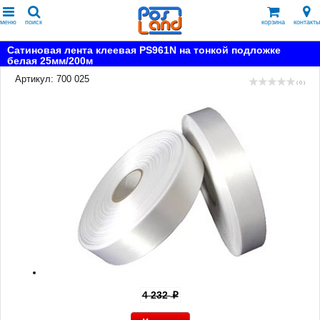
меню
поиск
корзина
контакты
Сатиновая лента клеевая PS961N на тонкой подложке
белая 25мм/200м
Артикул: 700 025
( 0 )
4 232
p