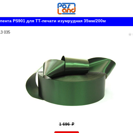
лента PS901 для ТТ-печати изумрудная 35мм/200м
13 035
1 696
p