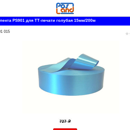
лента PS901 для ТТ-печати голубая 15мм/200м
01 015
727
p