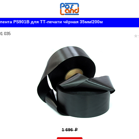
лента PS901B для ТТ-печати чёрная 35мм/200м
01 035
1 696
p