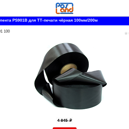
лента PS901B для ТТ-печати чёрная 100мм/200м
01 100
4 845
p