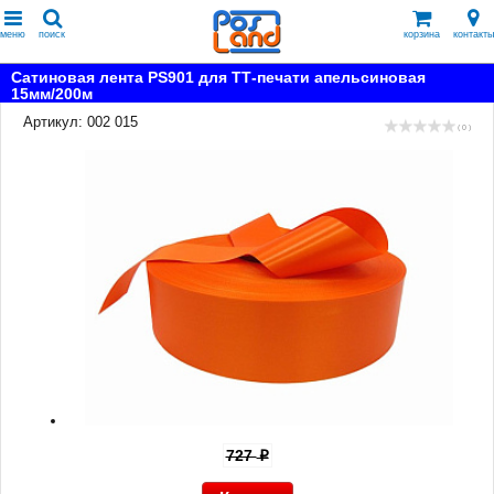
меню
поиск
корзина
контакты
Сатиновая лента PS901 для ТТ-печати апельсиновая
15мм/200м
Артикул: 002 015
( 0 )
727
p