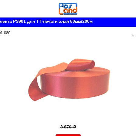
лента PS901 для ТТ-печати алая 80мм/200м
01 080
3 876
p