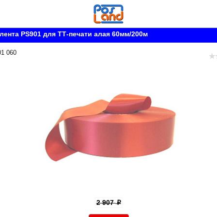
лента PS901 для ТТ-печати алая 60мм/200м
01 060
2 907
p