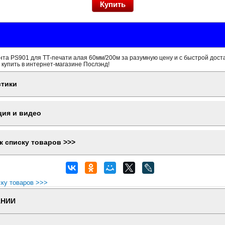
та PS901 для ТТ-печати алая 60мм/200м за разумную цену и с быстрой дост
 купить в интернет-магазине Послэнд!
стики
ция и видео
к списку товаров >>>
ску товаров >>>
АНИИ