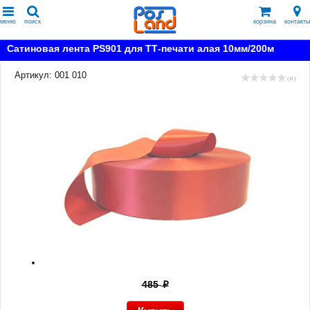
меню
поиск
корзина
контакты
Сатиновая лента PS901 для ТТ-печати алая 10мм/200м
Артикул: 001 010
( 0 )
485
p