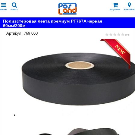
меню
поиск
корзина
контакты
Полиэстеровая лента премиум PT767A черная
60мм/200м
Артикул: 769 060
( 0 )