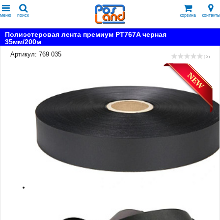
меню
поиск
корзина
контакты
Полиэстеровая лента премиум PT767A черная
35мм/200м
Артикул: 769 035
( 0 )