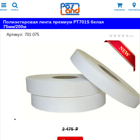
меню
поиск
корзина
контакты
Полиэстеровая лента премиум PT701S белая
75мм/200м
Артикул: 701 075
( 0 )
2 475
p