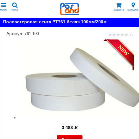
меню
поиск
корзина
контакты
Полиэстеровая лента PT761 белая 100мм/200м
Артикул: 761 100
( 0 )
3 483
p