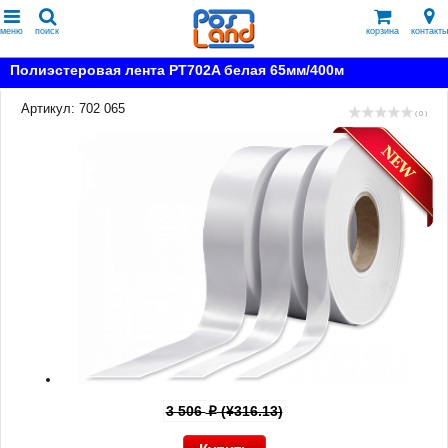
меню
поиск
корзина
контакты
Полиэстеровая лента PT702A белая 65мм/400м
Артикул: 702 065
( 0 )
3 506
(¥316.13)
p