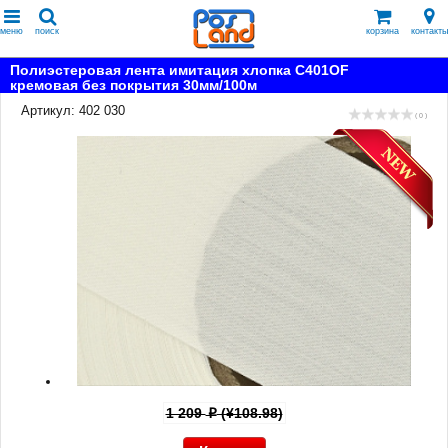
меню
поиск
корзина
контакты
Полиэстеровая лента имитация хлопка C401OF
кремовая без покрытия 30мм/100м
Артикул: 402 030
( 0 )
1 209
(¥108.98)
p