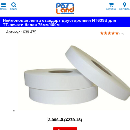
меню
поиск
корзина
контакты
Нейлоновая лента стандарт двусторонняя NT639B для
ТТ-печати белая 75мм/400м
Артикул: 639 475
( 10 )
3 096
(¥279.15)
p