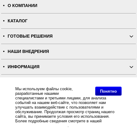
О КОМПАНИИ
КАТАЛОГ
ГОТОВЫЕ РЕШЕНИЯ
НАШИ ВНЕДРЕНИЯ
ИНФОРМАЦИЯ
КОНТАКТЫ
Мы используем файлы cookie,
Понятно
разработанные нашими
ПОЛНАЯ ВЕРСИЯ
специалистами и третьими лицами, для анализа
событий на нашем веб-сайте, что позволяет нам
улучшать взаимодействие с пользователями и
Интернет-магазин "ПОСЛЭНД" - торгового оборудования, оборудования для автоматизации общепита и
обслуживание. Продолжая просмотр страниц нашего
торговли, расходных материалов
сайта, вы принимаете условия его использования.
Все права защищены, ООО "ПОСЛЭНД" © 2008-2026.
Политика конфиденциальности
Более подробные сведения смотрите в нашей
Политике
Основное: Интернет магазин Stick-Rib предлагает Нейлоновая лента стандарт двусторонняя NT639B
в отношении файлов Cookie
.
для ТТ-печати белая 75мм/400м (плотность 57) по оптовым ценам от , Нейлоновая лента стандарт
двусторонняя NT639B для ТТ-печати белая 75мм/400м (плотность 57) - Stick-Rib , Нейлоновая лента
стандарт двусторонняя NT639B для ТТ-печати белая 75мм/400м.