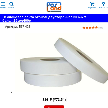
меню
поиск
корзина
контакты
Нейлоновая лента эконом двусторонняя NT637M
белая 25мм/400м
Артикул: 537 425
( 118 )
816
(¥73.54)
p