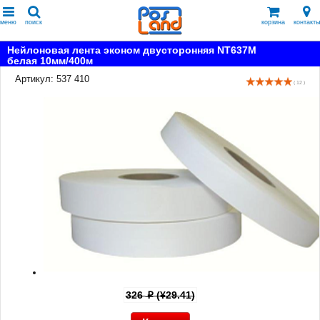
меню
поиск
корзина
контакты
Нейлоновая лента эконом двусторонняя NT637M
белая 10мм/400м
Артикул: 537 410
( 12 )
326
(¥29.41)
p