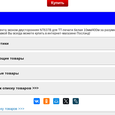
ента эконом двусторонняя NT637B для ТТ-печати белая 10мм/400м за разумн
вкой Вы всегда можете купить в интернет-магазине Послэнд!
стики
ющие товары
ые товары
к списку товаров >>>
ску товаров >>>