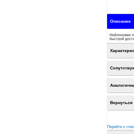
Описание
Нейлоновая л
быстрой доста
Характери
Сопутству
Аналогичн
Вернуться 
Перейти к спи