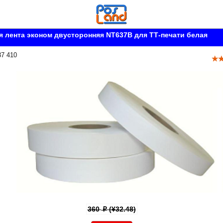
 лента эконом двусторонняя NT637B для ТТ-печати белая
37 410
360
(¥32.48)
p