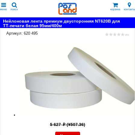
меню
поиск
корзина
контакты
Нейлоновая лента премиум двусторонняя NT620B для
ТТ-печати белая 95мм/400м
Артикул: 620 495
( 0 )
5 627
(¥507.36)
p