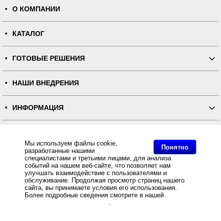
О КОМПАНИИ
КАТАЛОГ
ГОТОВЫЕ РЕШЕНИЯ
НАШИ ВНЕДРЕНИЯ
ИНФОРМАЦИЯ
КОНТАКТЫ
Мы используем файлы cookie,
Понятно
разработанные нашими
ПОЛНАЯ ВЕРСИЯ
специалистами и третьими лицами, для анализа
событий на нашем веб-сайте, что позволяет нам
улучшать взаимодействие с пользователями и
Интернет-магазин "ПОСЛЭНД" - торгового оборудования, оборудования для автоматизации общепита и
обслуживание. Продолжая просмотр страниц нашего
торговли, расходных материалов
сайта, вы принимаете условия его использования.
Все права защищены, ООО "ПОСЛЭНД" © 2008-2026.
Политика конфиденциальности
Более подробные сведения смотрите в нашей
Политике
Основное: Интернет магазин Stick-Rib предлагает Нейлоновая лента премиум двусторонняя NT620B
в отношении файлов Cookie
.
для ТТ-печати белая 95мм/400м (плотность 57) по оптовым ценам от , Нейлоновая лента премиум
двусторонняя NT620B для ТТ-печати белая 95мм/400м, Нейлоновая лента премиум двусторонняя
NT620B для ТТ-печати белая 95мм/400м (плотность 57) - Stick-Rib .