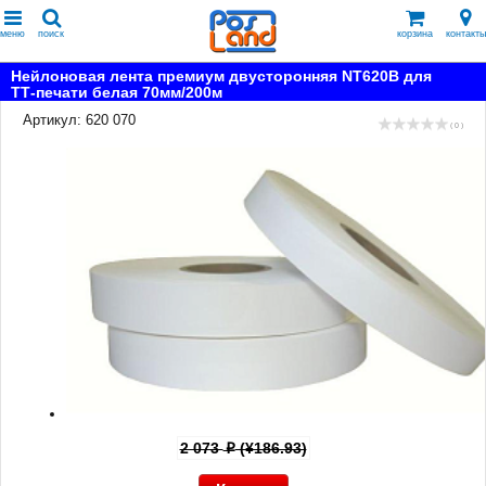
меню
поиск
корзина
контакты
Нейлоновая лента премиум двусторонняя NT620B для
ТТ-печати белая 70мм/200м
Артикул: 620 070
( 0 )
2 073
(¥186.93)
p