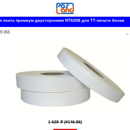
 лента премиум двусторонняя NT620B для ТТ-печати белая
20 055
1 629
(¥146.86)
p