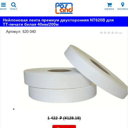
меню
поиск
корзина
контакты
Нейлоновая лента премиум двусторонняя NT620B для
ТТ-печати белая 40мм/200м
Артикул: 620 040
( 0 )
1 422
(¥128.18)
p