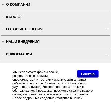
О КОМПАНИИ
КАТАЛОГ
ГОТОВЫЕ РЕШЕНИЯ
НАШИ ВНЕДРЕНИЯ
ИНФОРМАЦИЯ
КОНТАКТЫ
Мы используем файлы cookie,
Понятно
разработанные нашими
ПОЛНАЯ ВЕРСИЯ
специалистами и третьими лицами, для анализа
событий на нашем веб-сайте, что позволяет нам
улучшать взаимодействие с пользователями и
Интернет-магазин "ПОСЛЭНД" - торгового оборудования, оборудования для автоматизации общепита и
обслуживание. Продолжая просмотр страниц нашего
торговли, расходных материалов
сайта, вы принимаете условия его использования.
Все права защищены, ООО "ПОСЛЭНД" © 2008-2026.
Политика конфиденциальности
Более подробные сведения смотрите в нашей
Политике
Основное: Нейлоновая лента премиум двусторонняя NT620B для ТТ-печати белая 40мм/200м,
в отношении файлов Cookie
.
Нейлоновая лента премиум двусторонняя NT620B для ТТ-печати белая 40мм/200м (плотность 57) -
Stick-Rib , Интернет магазин Stick-Rib предлагает Нейлоновая лента премиум двусторонняя NT620B
для ТТ-печати белая 40мм/200м (плотность 57) по оптовым ценам от .