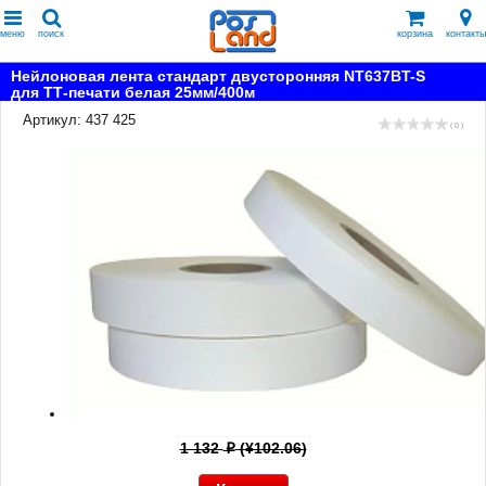
меню
поиск
корзина
контакты
Нейлоновая лента стандарт двусторонняя NT637BT-S
для ТТ-печати белая 25мм/400м
Артикул: 437 425
( 0 )
1 132
(¥102.06)
p