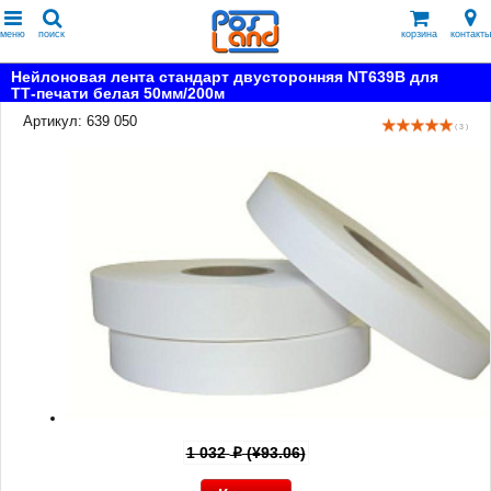
меню
поиск
корзина
контакты
Нейлоновая лента стандарт двусторонняя NT639B для
ТТ-печати белая 50мм/200м
Артикул: 639 050
( 3 )
1 032
(¥93.06)
p