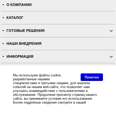
О КОМПАНИИ
КАТАЛОГ
ГОТОВЫЕ РЕШЕНИЯ
НАШИ ВНЕДРЕНИЯ
ИНФОРМАЦИЯ
КОНТАКТЫ
Мы используем файлы cookie,
Понятно
разработанные нашими
ПОЛНАЯ ВЕРСИЯ
специалистами и третьими лицами, для анализа
событий на нашем веб-сайте, что позволяет нам
улучшать взаимодействие с пользователями и
Интернет-магазин "ПОСЛЭНД" - торгового оборудования, оборудования для автоматизации общепита и
обслуживание. Продолжая просмотр страниц нашего
торговли, расходных материалов
сайта, вы принимаете условия его использования.
Все права защищены, ООО "ПОСЛЭНД" © 2008-2026.
Политика конфиденциальности
Более подробные сведения смотрите в нашей
Политике
Основное: Нейлоновая лента стандарт двусторонняя NT639B для ТТ-печати белая 50мм/200м
в отношении файлов Cookie
.
(плотность 57) - Stick-Rib , Нейлоновая лента стандарт двусторонняя NT639B для ТТ-печати белая
50мм/200м, Интернет магазин Stick-Rib предлагает Нейлоновая лента стандарт двусторонняя NT639B
для ТТ-печати белая 50мм/200м (плотность 57) по оптовым ценам от 593 руб. .