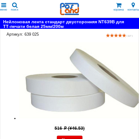
меню
поиск
корзина
контакты
Нейлоновая лента стандарт двусторонняя NT639B для
ТТ-печати белая 25мм/200м
Артикул: 639 025
( 117 )
516
(¥46.53)
p