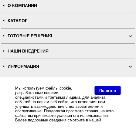
О КОМПАНИИ
КАТАЛОГ
ГОТОВЫЕ РЕШЕНИЯ
НАШИ ВНЕДРЕНИЯ
ИНФОРМАЦИЯ
КОНТАКТЫ
Мы используем файлы cookie,
Понятно
разработанные нашими
ПОЛНАЯ ВЕРСИЯ
специалистами и третьими лицами, для анализа
событий на нашем веб-сайте, что позволяет нам
улучшать взаимодействие с пользователями и
Интернет-магазин "ПОСЛЭНД" - торгового оборудования, оборудования для автоматизации общепита и
обслуживание. Продолжая просмотр страниц нашего
торговли, расходных материалов
сайта, вы принимаете условия его использования.
Все права защищены, ООО "ПОСЛЭНД" © 2008-2026.
Политика конфиденциальности
Более подробные сведения смотрите в нашей
Политике
Основное: Нейлоновая лента стандарт двусторонняя NT639B для ТТ-печати белая 25мм/200м,
в отношении файлов Cookie
.
Интернет магазин Stick-Rib предлагает Нейлоновая лента стандарт двусторонняя NT639B для ТТ-
печати белая 25мм/200м (плотность 57) по оптовым ценам от , Нейлоновая лента стандарт
двусторонняя NT639B для ТТ-печати белая 25мм/200м (плотность 57) - Stick-Rib .