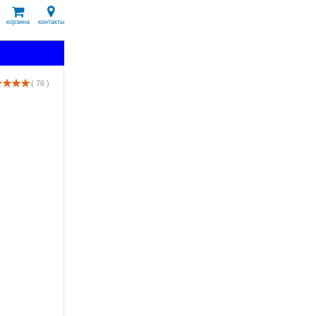
корзина
контакты
( 76 )