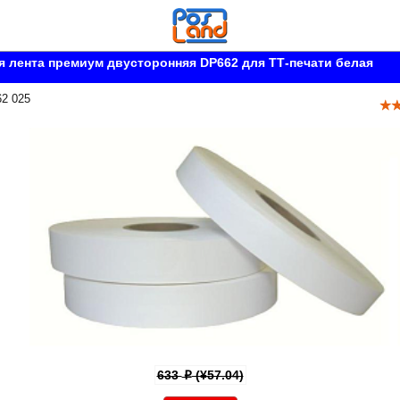
 лента премиум двусторонняя DP662 для ТТ-печати белая
62 025
633
(¥57.04)
p