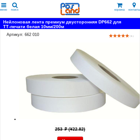
меню
поиск
корзина
контакты
Нейлоновая лента премиум двусторонняя DP662 для
ТТ-печати белая 10мм/200м
Артикул: 662 010
( 5 )
253
(¥22.82)
p