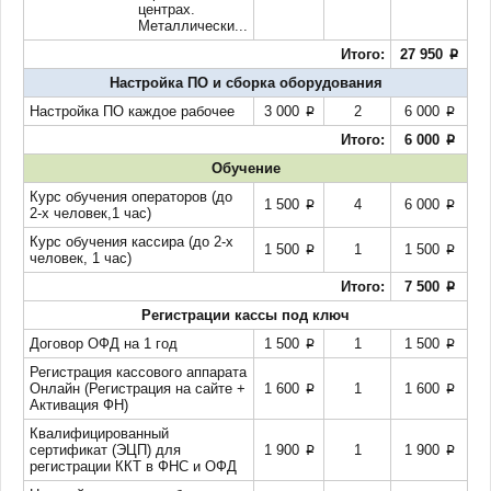
центрах.
Металлически...
Итого:
27 950
p
Настройка ПО и сборка оборудования
Настройка ПО каждое рабочее
3 000
2
6 000
p
p
Итого:
6 000
p
Обучение
Курс обучения операторов (до
1 500
4
6 000
p
p
2-х человек,1 час)
Курс обучения кассира (до 2-х
1 500
1
1 500
p
p
человек, 1 час)
Итого:
7 500
p
Регистрации кассы под ключ
Договор ОФД на 1 год
1 500
1
1 500
p
p
Регистрация кассового аппарата
Онлайн (Регистрация на сайте +
1 600
1
1 600
p
p
Активация ФН)
Квалифицированный
сертификат (ЭЦП) для
1 900
1
1 900
p
p
регистрации ККТ в ФНС и ОФД