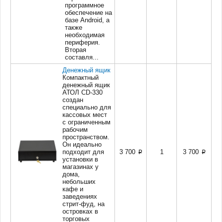
программное
обеспечение на
базе Android, а
также
необходимая
периферия.
Вторая
составля...
Денежный ящик
Компактный
денежный ящик
АТОЛ CD-330
создан
специально для
кассовых мест
с ограниченным
рабочим
пространством.
Он идеально
подходит для
3 700
1
3 700
p
p
установки в
магазинах у
дома,
небольших
кафе и
заведениях
стрит-фуд, на
островках в
торговых