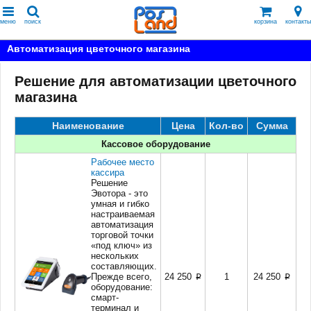
меню
поиск
корзина
контакты
Автоматизация цветочного магазина
Решение для автоматизации цветочного
магазина
Наименование
Цена
Кол-во
Сумма
Кассовое оборудование
Рабочее место
кассира
Решение
Эвотора - это
умная и гибко
настраиваемая
автоматизация
торговой точки
«под ключ» из
нескольких
составляющих.
Прежде всего,
24 250
1
24 250
p
p
оборудование:
смарт-
терминал и