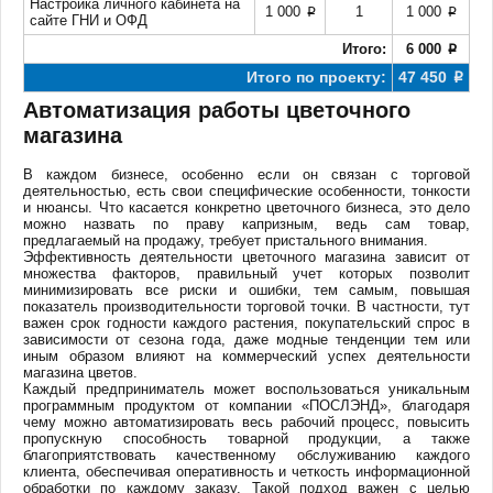
Настройка личного кабинета на
1 000
1
1 000
p
p
сайте ГНИ и ОФД
Итого:
6 000
p
Итого по проекту:
47 450
p
Автоматизация работы цветочного
магазина
В каждом бизнесе, особенно если он связан с торговой
деятельностью, есть свои специфические особенности, тонкости
и нюансы. Что касается конкретно цветочного бизнеса, это дело
можно назвать по праву капризным, ведь сам товар,
предлагаемый на продажу, требует пристального внимания.
Эффективность деятельности цветочного магазина зависит от
множества факторов, правильный учет которых позволит
минимизировать все риски и ошибки, тем самым, повышая
показатель производительности торговой точки. В частности, тут
важен срок годности каждого растения, покупательский спрос в
зависимости от сезона года, даже модные тенденции тем или
иным образом влияют на коммерческий успех деятельности
магазина цветов.
Каждый предприниматель может воспользоваться уникальным
программным продуктом от компании «ПОСЛЭНД», благодаря
чему можно автоматизировать весь рабочий процесс, повысить
пропускную способность товарной продукции, а также
благоприятствовать качественному обслуживанию каждого
клиента, обеспечивая оперативность и четкость информационной
обработки по каждому заказу. Такой подход важен с целью