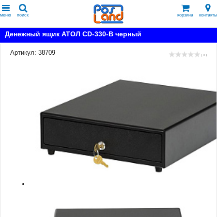
меню
поиск
корзина
контакты
Денежный ящик АТОЛ CD-330-B черный
Артикул: 38709
( 0 )