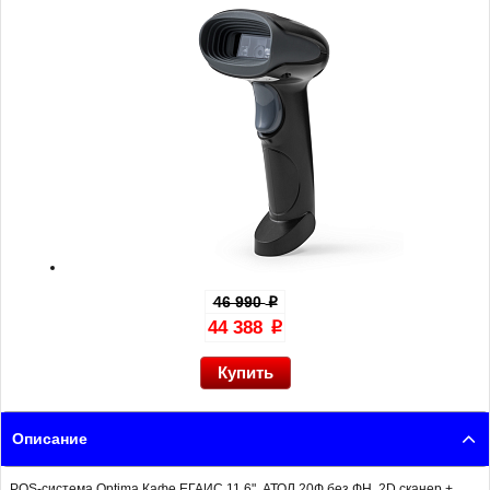
46 990
p
44 388
p
Описание
POS-система Optima Кафе ЕГАИС 11.6", АТОЛ 20Ф без ФН, 2D сканер +