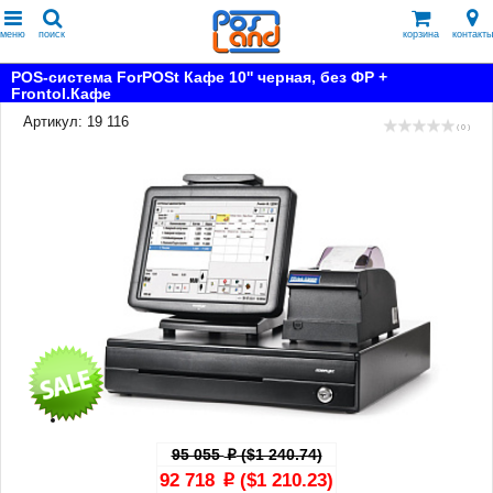
меню
поиск
корзина
контакты
POS-система ForPOSt Кафе 10'' черная, без ФР +
Frontol.Кафе
Артикул: 19 116
( 0 )
95 055
($1 240.74)
p
92 718
($1 210.23)
p