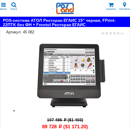
меню
поиск
корзина
контакты
POS-система АТОЛ Ресторан ЕГАИС 15" черная, FPrint-
22ПТK без ФН + Frontol Ресторан ЕГАИС
Артикул: 45 082
( 0 )
107 486
($1 403)
p
89 728
($1 171.20)
p