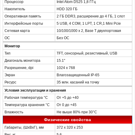
Процессор
Intel Atom D525 1,8 ГГц
Накопитель
HDD 320 ГБ
Оперативная память
2 ГБ DDR3, расширение до 4 ГБ, 1 слот
Интерфейсные порты
5 USB, 4 COM, 1 LPT, 1 CR,1 Mini Pcie
Сетевая карта
10/100/1000 х 2, Base T двухпортовая
ОС
Без ОС
Монитор
Тип
TFT, сенсорный, резистивный, USB
Диагональ монитора
15.1"
Разрешение, dpi
1024 х 768
Экран
Влагозащищенный IP-65
Ресурс
35 млн. касаний на точку
Условия эксплуатации и хранения
Рабочая температура °С
От +5 до +40
Температура хранения °С
От 0 до +45
Влажность
Не выше 80% при 30°С
Физические свойства
Габариты, (ШхВxГ), мм
372 х 320 х 253
Вес, кг
5,6