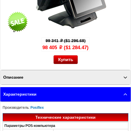
99 341
($1 296.68)
p
98 405
($1 284.47)
p
Описание
Сенсорный терминал Posiflex XT-3015 белый c HDD, без ОС -
Характеристики
характеристики и свойства посмотрите на сайте ПОСЛЭНД
Производитель:
Posiflex
Технические характеристики
Параметры POS-компьютера