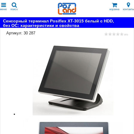
меню
поиск
корзина
контакты
Сенсорный терминал Posiflex XT-3015 белый c HDD,
без ОС: характеристики и свойства
Артикул: 30 287
( 0 )