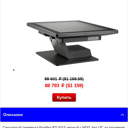
89 601
($1 169.55)
p
88 793
($1 159)
p
Описание
Сенсорный терминал Posiflex RT-2015 черный c HDD, без ОС за разумную