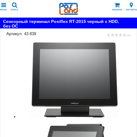
меню
поиск
корзина
контакты
Сенсорный терминал Posiflex RT-2015 черный c HDD,
без ОС
Артикул: 43 839
( 0 )