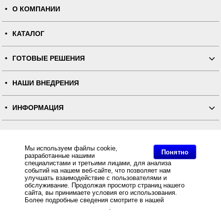
О КОМПАНИИ
КАТАЛОГ
ГОТОВЫЕ РЕШЕНИЯ
НАШИ ВНЕДРЕНИЯ
ИНФОРМАЦИЯ
КОНТАКТЫ
Мы используем файлы cookie,
Понятно
разработанные нашими
ПОЛНАЯ ВЕРСИЯ
специалистами и третьими лицами, для анализа
событий на нашем веб-сайте, что позволяет нам
улучшать взаимодействие с пользователями и
Интернет-магазин "ПОСЛЭНД" - торгового оборудования, оборудования для автоматизации общепита и
торговли, расходных материалов
обслуживание. Продолжая просмотр страниц нашего
Все права защищены, ООО "ПОСЛЭНД" © 2008-2026.
сайта, вы принимаете условия его использования.
Политика конфиденциальности
Основное: Сенсорный терминал GlobalPOS Cosmo II 15" HDD + Windows Embedded POSReady 7,
Более подробные сведения смотрите в нашей
Политике
Сенсорный терминал GlobalPOS Cosmo II 15" HDD + Windows Embedded POSReady 7 за разумную
в отношении файлов Cookie
.
цену и с быстрой доставкой Вы всегда можете купить в интернет-магазине Послэнд!, Сенсорный
терминал GlobalPOS Cosmo II 15" HDD + Windows Embedded POSReady 7 купить с доставкой по всей
России, самовывоз из Москвы.