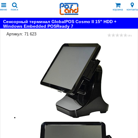
меню
поиск
корзина
контакты
Сенсорный терминал GlobalPOS Cosmo II 15" HDD +
Windows Embedded POSReady 7
Артикул: 71 623
( 0 )