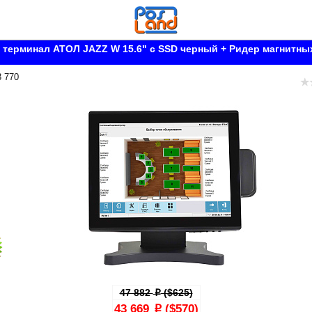
терминал АТОЛ JAZZ W 15.6" с SSD черный + Ридер магнитных
3 770
47 882
($625)
p
43 669
($570)
p