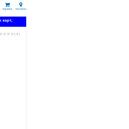
корзина
контакты
 карт,
( 0 )