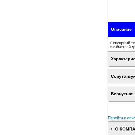
Описание
Сенсорный тер
и с быстрой д
Характери
Сопутству
Вернуться 
Перейти к спи
О КОМП