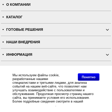
О КОМПАНИИ
КАТАЛОГ
ГОТОВЫЕ РЕШЕНИЯ
НАШИ ВНЕДРЕНИЯ
ИНФОРМАЦИЯ
КОНТАКТЫ
Мы используем файлы cookie,
Понятно
разработанные нашими
ПОЛНАЯ ВЕРСИЯ
специалистами и третьими лицами, для анализа
событий на нашем веб-сайте, что позволяет нам
улучшать взаимодействие с пользователями и
Интернет-магазин "ПОСЛЭНД" - торгового оборудования, оборудования для автоматизации общепита и
торговли, расходных материалов
обслуживание. Продолжая просмотр страниц нашего
Все права защищены, ООО "ПОСЛЭНД" © 2008-2026.
сайта, вы принимаете условия его использования.
Политика конфиденциальности
Основное: Сенсорный терминал Posiflex PS-3315E-B-RT черный, 15" TFT, SSD, MSR, Windows
Более подробные сведения смотрите в нашей
Политике
POSReady 7 купить с доставкой по всей России, самовывоз из Москвы, Сенсорный терминал Posiflex
в отношении файлов Cookie
.
PS-3315E-B-RT черный, 15" TFT, SSD, MSR, Windows POSReady 7 за разумную цену и с быстрой
доставкой Вы всегда можете купить в интернет-магазине Послэнд!, Сенсорный терминал Posiflex PS-
3315E-B-RT черный, 15" TFT, SSD, MSR, Windows POSReady 7.