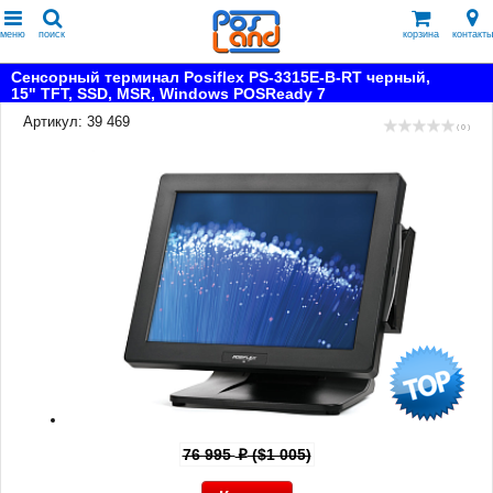
меню
поиск
корзина
контакты
Сенсорный терминал Posiflex PS-3315E-B-RT черный,
15" TFT, SSD, MSR, Windows POSReady 7
Артикул: 39 469
( 0 )
76 995
($1 005)
p