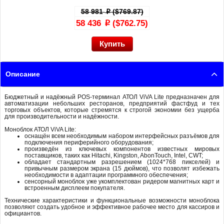
58 981
($769.87)
p
58 436
($762.75)
p
Описание
Бюджетный и надёжный POS-терминал АТОЛ ViVA Lite предназначен для
автоматизации небольших ресторанов, предприятий фастфуд и тех
торговых объектов, которые стремятся к строгой экономии без ущерба
для производительности и надёжности.
Моноблок АТОЛ ViVA Lite:
оснащён всем необходимым набором интерфейсных разъёмов для
подключения периферийного оборудования;
произведён из ключевых компонентов известных мировых
поставщиков, таких как Hitachi, Kingston, AbonTouch, Intel, CWT;
обладает стандартным разрешением (1024*768 пикселей) и
привычным размером экрана (15 дюймов), что позволят избежать
необходимости в адаптации программного обеспечения;
сенсорный моноблок уже укомплектован ридером магнитных карт и
встроенным дисплеем покупателя.
Технические характеристики и функциональные возможности моноблока
позволяют создать удобное и эффективное рабочее место для кассиров и
официантов.