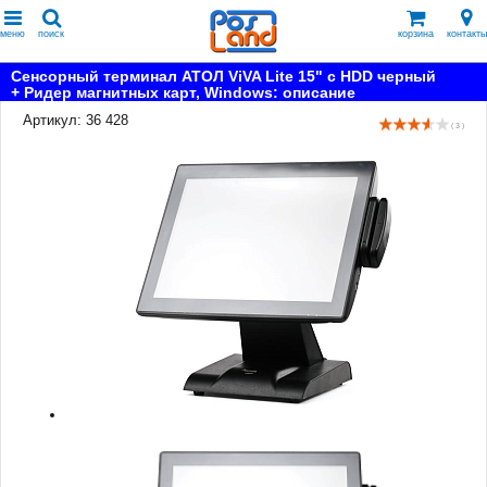
меню
поиск
корзина
контакты
Сенсорный терминал АТОЛ ViVA Lite 15" с HDD черный
+ Ридер магнитных карт, Windows: описание
Артикул: 36 428
( 3 )